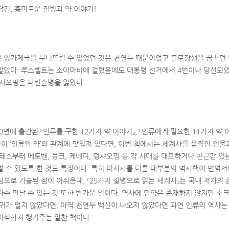
담긴, 흥미로운 질병과 약 이야기!
 잉카제국을 무너뜨릴 수 있었던 것은 천연두 때문이었고 불로장생을 꿈꾸던
말았다. 루스벨트는 소아마비에 걸렸음에도 대통령 선거에서 4번이나 당선되었
덩샤오핑은 파킨슨병을 앓았다.
20년에 출간된 『인류를 구한 12가지 약 이야기』, 『인류에게 필요한 11가지 약
권이 ‘인류와 약’의 관계에 맞춰져 있다면, 이번 책에서는 세계사를 움직인 인
라테스부터 베토벤, 뭉크, 케네디, 덩샤오핑 등 각 시대를 대표하거나 친근감 있
할 수 있도록 한 것도 특징이다. 특히 미시사를 다룬 대부분의 역사책이 번역서
심으로 기술된 점이 아쉬운데, 『25가지 질병으로 읽는 세계사』는 국내 저자의
다수 만날 수 있는 것 또한 반가운 일이다. 역사에 만약은 존재하지 않지만 소
 귀가 멀지 않았다면, 아직 천연두 백신이 나오지 않았다면 과연 인류의 역사는
지식까지 챙겨주는 알찬 책이다.