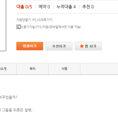
대출
0/5
예약
0
누적대출
4
추천
0
지원단말기 :
PC/스마트기기
듣기기능(TTS)지원(모바일에서만 이용 가능)
자소개
목차
서평
바꾸었을까?
 그들을 뒤흔든 질병,